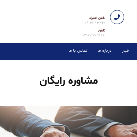
تلفن همراه
09131183797
تلفن
03135673643
اخبار
درباره ما
تماس با ما
مشاوره رایگان